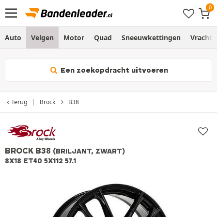
Auto
Velgen
Motor
Quad
Sneeuwkettingen
Vracht
Een zoekopdracht uitvoeren
Terug
Brock
B38
BROCK B38
(BRILJANT, ZWART)
8X18 ET40 5X112 57.1