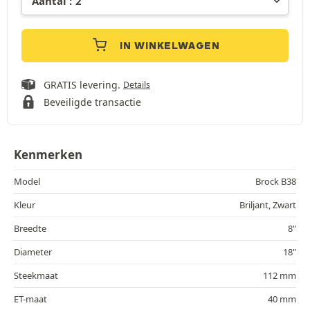
IN WINKELWAGEN
GRATIS levering.
Details
Beveiligde transactie
Kenmerken
Model
Brock B38
Kleur
Briljant, Zwart
Breedte
8"
Diameter
18"
Steekmaat
112 mm
ET-maat
40 mm