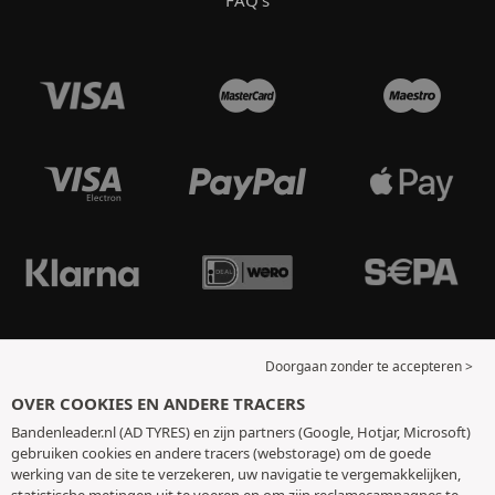
Doorgaan zonder te accepteren >
OVER COOKIES EN ANDERE TRACERS
Bandenleader.nl (AD TYRES) en zijn partners (Google, Hotjar, Microsoft)
gebruiken cookies en andere tracers (webstorage) om de goede
werking van de site te verzekeren, uw navigatie te vergemakkelijken,