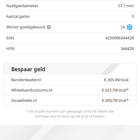
Naafgatdiameter
57.1 mm
Aantal gaten
5
Ja
Winter goedgekeurd
EAN
4250996344428
HSN
344428
Bespaar geld
Bandenleader.nl
€
205,49
/stuk
Wheelsandcustoms.nl
€
221,74
/stuk*
Givawheels.nl
€
205,70
/stuk*
* De prijzen kunnen zijn gewijzigd sinds de datum die
zichtbaar wordt door op de prijs te klikken.