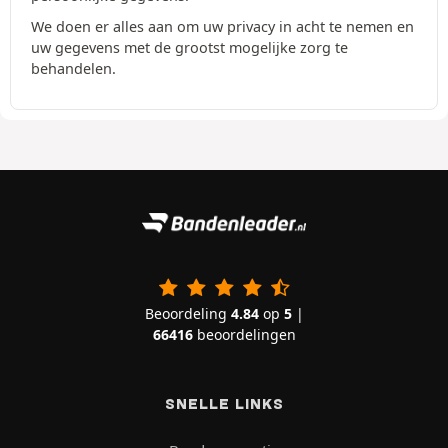
We doen er alles aan om uw privacy in acht te nemen en
uw gegevens met de grootst mogelijke zorg te
behandelen.
Beoordeling
4.84
op
5
|
66416
beoordelingen
SNELLE LINKS