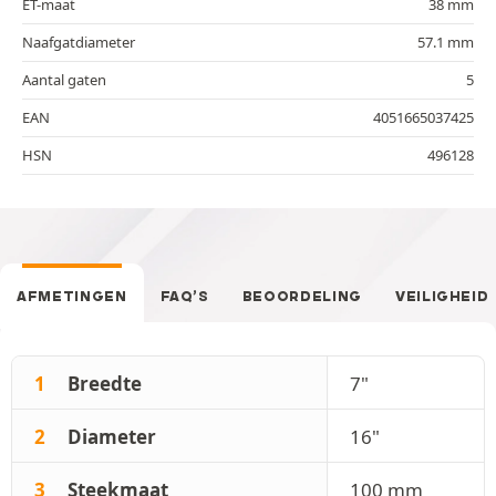
ET-maat
38 mm
Naafgatdiameter
57.1 mm
Aantal gaten
5
EAN
4051665037425
HSN
496128
AFMETINGEN
FAQ’S
BEOORDELING
VEILIGHEID
1
Breedte
7"
2
Diameter
16"
3
Steekmaat
100 mm