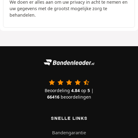
We doen er alles aan om uw privacy in acht te nemen en
uw gegevens met de grootst mogelijke zorg te
behandelen.
Beoordeling
4.84
op
5
|
66416
beoordelingen
SNELLE LINKS
Bandengarantie