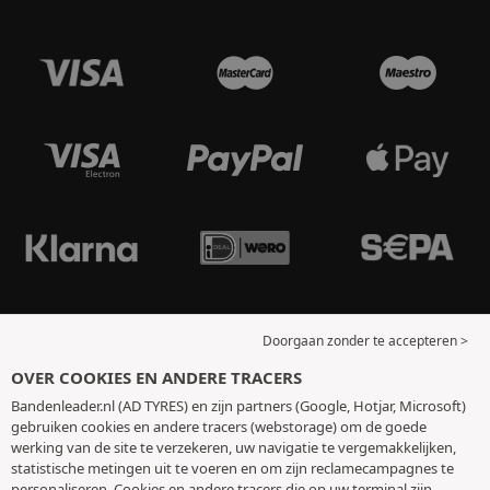
Doorgaan zonder te accepteren >
OVER COOKIES EN ANDERE TRACERS
Bandenleader.nl (AD TYRES) en zijn partners (Google, Hotjar, Microsoft)
gebruiken cookies en andere tracers (webstorage) om de goede
werking van de site te verzekeren, uw navigatie te vergemakkelijken,
statistische metingen uit te voeren en om zijn reclamecampagnes te
personaliseren. Cookies en andere tracers die op uw terminal zijn