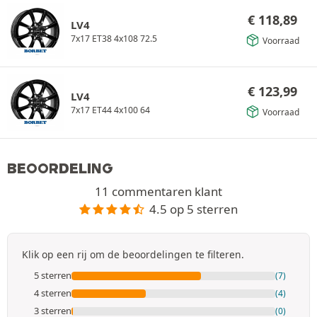
€
118,89
LV4
7x17 ET38 4x108 72.5
Voorraad
€
123,99
LV4
7x17 ET44 4x100 64
Voorraad
BEOORDELING
11 commentaren klant
4.5 op 5 sterren
Klik op een rij om de beoordelingen te filteren.
5 sterren
(7)
4 sterren
(4)
3 sterren
(0)