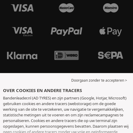
Doorgaan zonder te accepteren >
OVER COOKIES EN ANDERE TRACERS
Bandenleader.nl (AD TYRES) en zijn partners (Google, Hotjar, Microsoft)
gebruiken cookies en andere tracers (webstorage) om de goede
werking van de site te verzekeren, uw navigatie te vergemakkelijken,
statistische metingen uit te voeren en om zijn reclamecampagnes te
personaliseren. Cookies en andere tracers die op uw terminal zijn
opgeslagen, kunnen persoonsgegevens bevatten. Daarom plaatsen wij
geen cookies of andere tracers zonder uw vrije en geïnformeerde