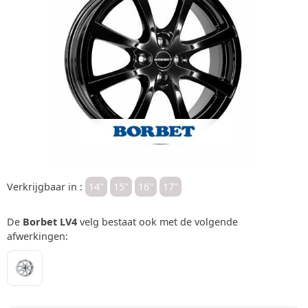
Verkrijgbaar in :
14"
15"
16"
17"
De
Borbet LV4
velg bestaat ook met de volgende
afwerkingen: