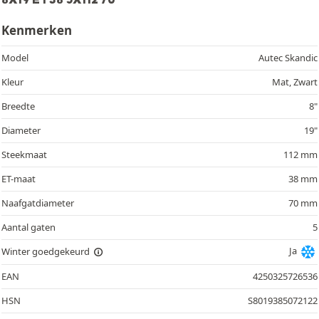
Kenmerken
Model
Autec Skandic
Kleur
Mat, Zwart
Breedte
8"
Diameter
19"
Steekmaat
112 mm
ET-maat
38 mm
Naafgatdiameter
70 mm
Aantal gaten
5
Ja
Winter goedgekeurd
EAN
4250325726536
HSN
S8019385072122