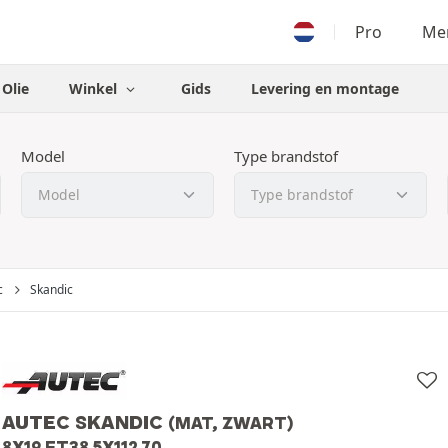
Pro
Men
Olie
Winkel
Gids
Levering en montage
Model
Type brandstof
c
Skandic
AUTEC SKANDIC
(MAT, ZWART)
8X19 ET38 5X112 70