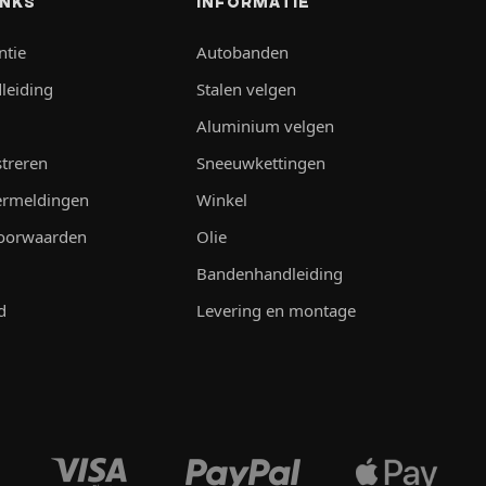
INKS
INFORMATIE
ntie
Autobanden
leiding
Stalen velgen
Aluminium velgen
streren
Sneeuwkettingen
vermeldingen
Winkel
oorwaarden
Olie
Bandenhandleiding
d
Levering en montage