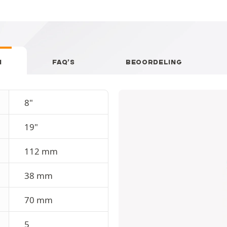
N
FAQ’S
BEOORDELING
8"
19"
112 mm
38 mm
70 mm
5