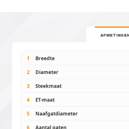
AFMETINGE
1
Breedte
2
Diameter
3
Steekmaat
4
ET-maat
5
Naafgatdiameter
6
Aantal gaten