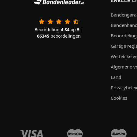
SNELLE L
Bandengara
Bandenhand
Beoordeling
4.84
op
5
|
Beoordeling
66345
beoordelingen
Garage regi
Wettelijke 
Algemene v
Land
Privacybelei
Cookies