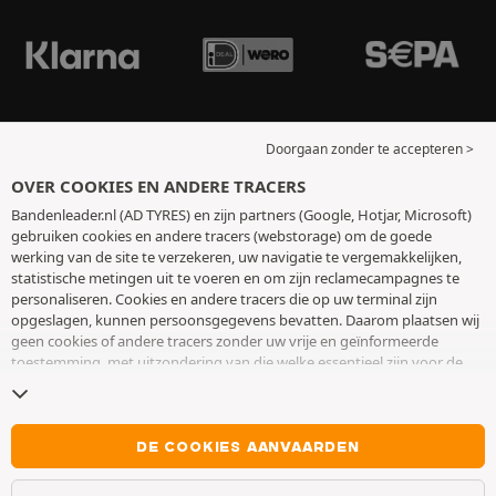
Doorgaan zonder te accepteren >
OVER COOKIES EN ANDERE TRACERS
Bandenleader.nl (AD TYRES) en zijn partners (Google, Hotjar, Microsoft)
gebruiken cookies en andere tracers (webstorage) om de goede
werking van de site te verzekeren, uw navigatie te vergemakkelijken,
statistische metingen uit te voeren en om zijn reclamecampagnes te
personaliseren. Cookies en andere tracers die op uw terminal zijn
opgeslagen, kunnen persoonsgegevens bevatten. Daarom plaatsen wij
geen cookies of andere tracers zonder uw vrije en geïnformeerde
toestemming, met uitzondering van die welke essentieel zijn voor de
werking van de site. We bewaren uw keuze 6 maanden. U kunt uw
toestemming op elk moment intrekken door naar de pagina over
cookies en andere tracers
te gaan. U kunt ervoor kiezen om verder te
surfen zonder het deponeren van cookies of andere tracers te
DE COOKIES AANVAARDEN
aanvaarden. Weigering verhindert de toegang tot diensten niet AD
TYRES. Voor meer informatie,
bezoek de cookies en andere tracers