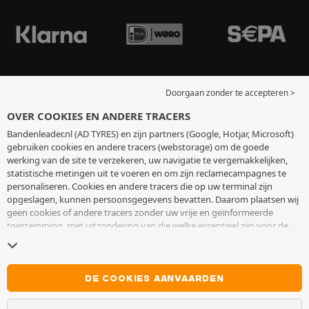
Doorgaan zonder te accepteren >
OVER COOKIES EN ANDERE TRACERS
Bandenleader.nl (AD TYRES) en zijn partners (Google, Hotjar, Microsoft)
gebruiken cookies en andere tracers (webstorage) om de goede
werking van de site te verzekeren, uw navigatie te vergemakkelijken,
statistische metingen uit te voeren en om zijn reclamecampagnes te
personaliseren. Cookies en andere tracers die op uw terminal zijn
opgeslagen, kunnen persoonsgegevens bevatten. Daarom plaatsen wij
geen cookies of andere tracers zonder uw vrije en geïnformeerde
toestemming, met uitzondering van die welke essentieel zijn voor de
werking van de site. We bewaren uw keuze 6 maanden. U kunt uw
toestemming op elk moment intrekken door naar de pagina over
cookies en andere tracers
te gaan. U kunt ervoor kiezen om verder te
surfen zonder het deponeren van cookies of andere tracers te
DE COOKIES AANVAARDEN
aanvaarden. Weigering verhindert de toegang tot diensten niet AD
TYRES. Voor meer informatie,
bezoek de cookies en andere tracers