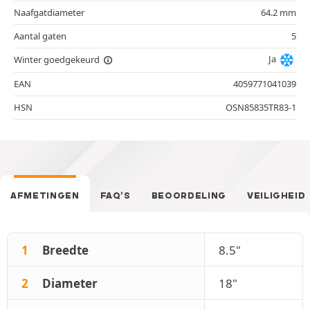
Naafgatdiameter
64.2 mm
Aantal gaten
5
Ja
Winter goedgekeurd
EAN
4059771041039
HSN
OSN85835TR83-1
AFMETINGEN
FAQ’S
BEOORDELING
VEILIGHEID
1
Breedte
8.5"
2
Diameter
18"