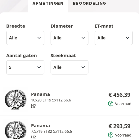
AFMETINGEN
BEOORDELING
Breedte
Diameter
ET-maat
Aantal gaten
Steekmaat
Panama
€
456,39
10x20 ET19 5x112 66.6
Voorraad
H2
Panama
€
293,59
7.5x19 ET32 5x112 66.6
Voorraad
H2