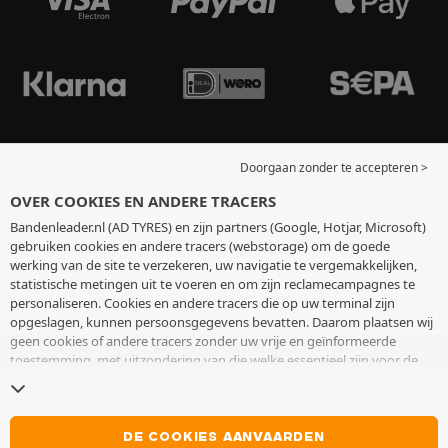
Doorgaan zonder te accepteren >
OVER COOKIES EN ANDERE TRACERS
Bandenleader.nl (AD TYRES) en zijn partners (Google, Hotjar, Microsoft)
gebruiken cookies en andere tracers (webstorage) om de goede
werking van de site te verzekeren, uw navigatie te vergemakkelijken,
statistische metingen uit te voeren en om zijn reclamecampagnes te
personaliseren. Cookies en andere tracers die op uw terminal zijn
opgeslagen, kunnen persoonsgegevens bevatten. Daarom plaatsen wij
geen cookies of andere tracers zonder uw vrije en geïnformeerde
toestemming, met uitzondering van die welke essentieel zijn voor de
werking van de site. We bewaren uw keuze 6 maanden. U kunt uw
toestemming op elk moment intrekken door naar de pagina over
cookies en andere tracers
te gaan. U kunt ervoor kiezen om verder te
surfen zonder het deponeren van cookies of andere tracers te
DE COOKIES AANVAARDEN