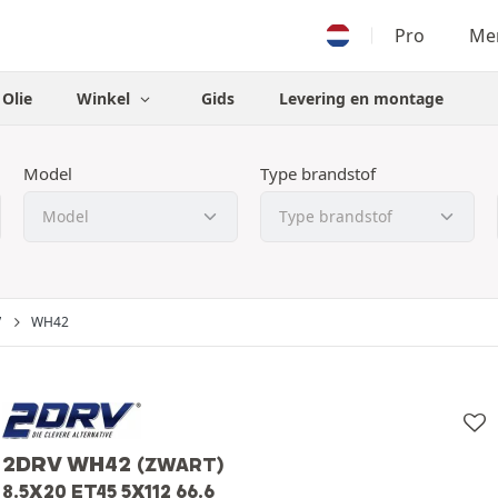
Pro
Men
Olie
Winkel
Gids
Levering en montage
Model
Type brandstof
V
WH42
2DRV WH42
(ZWART)
8.5X20 ET45 5X112 66.6