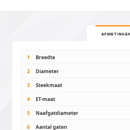
AFMETINGE
1
Breedte
2
Diameter
3
Steekmaat
4
ET-maat
5
Naafgatdiameter
6
Aantal gaten