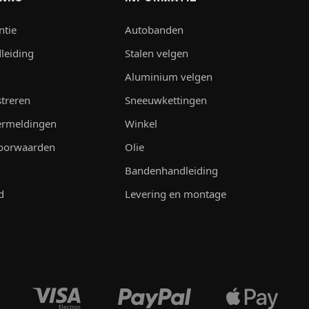
ntie
Autobanden
leiding
Stalen velgen
Aluminium velgen
streren
Sneeuwkettingen
vermeldingen
Winkel
oorwaarden
Olie
Bandenhandleiding
d
Levering en montage