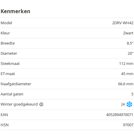
Kenmerken
Model
2DRV WH42
Kleur
Zwart
Breedte
8.5"
Diameter
20"
Steekmaat
112 mm
ET-maat
45 mm
Naafgatdiameter
66.6 mm
Aantal gaten
5
Ja
Winter goedgekeurd
EAN
4052894970071
HSN
97007