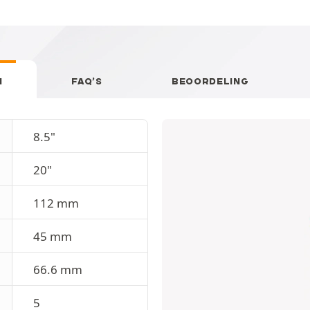
N
FAQ’S
BEOORDELING
8.5"
20"
112 mm
45 mm
66.6 mm
5