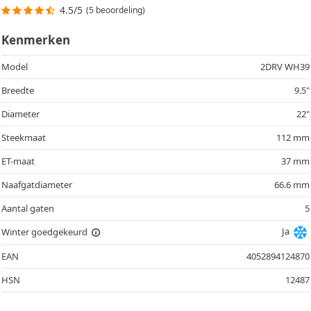
4.5/5
(5 beoordeling)
Kenmerken
Model
2DRV WH39
Breedte
9.5"
Diameter
22"
Steekmaat
112 mm
ET-maat
37 mm
Naafgatdiameter
66.6 mm
Aantal gaten
5
Ja
Winter goedgekeurd
EAN
4052894124870
HSN
12487