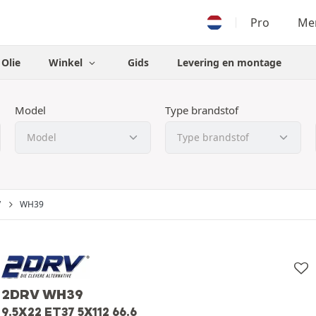
Pro
Men
Olie
Winkel
Gids
Levering en montage
Model
Type brandstof
V
WH39
2DRV WH39
9.5X22 ET37 5X112 66.6