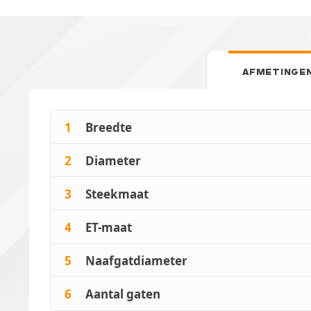
AFMETINGE
1
Breedte
2
Diameter
3
Steekmaat
4
ET-maat
5
Naafgatdiameter
6
Aantal gaten