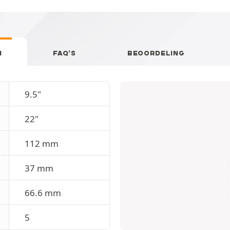
N
FAQ’S
BEOORDELING
9.5"
22"
112 mm
37 mm
66.6 mm
5