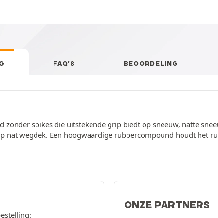
G
FAQ’S
BEOORDELING
d zonder spikes die uitstekende grip biedt op sneeuw, natte sne
 op nat wegdek. Een hoogwaardige rubbercompound houdt het rubb
ONZE PARTNERS
estelling: