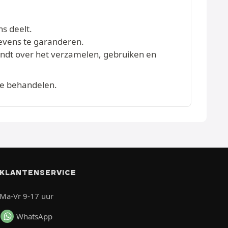
ns deelt.
evens te garanderen.
vindt over het verzamelen, gebruiken en
te behandelen.
KLANTENSERVICE
Ma-Vr 9-17 uur
WhatsApp