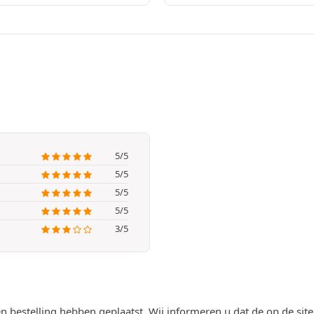
5/5
5/5
5/5
5/5
3/5
n bestelling hebben geplaatst. Wij informeren u dat de op de si