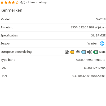
4/5
(1 beoordeling)
Kenmerken
Model
SW618
Afmeting
275/45 R20 110H
Wijzigen
Specificaties
XL
3PMSF
Seizoen
Winter
Europese Beoordeling
73 db
D
E
B
Type band
Auto / Personenauto
EAN
6938112612665
HSN
03010442001408420301