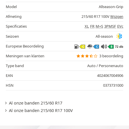
Model
Allseason-Grip
Afmeting
215/60 R17 100V
Wijzigen
Specificaties
XL
FR
M+S
3PMSF
EVc
Seizoen
All-season
Europese Beoordeling
72 db
C
C
B
Meningen van klanten
3 beoordeling
Type band
Auto / Personenauto
EAN
4024067004906
HSN
0373731000
Al onze banden 215/60 R17
Al onze banden 215/60 R17 100V