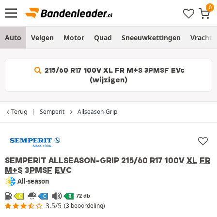
Auto
Velgen
Motor
Quad
Sneeuwkettingen
Vracht
215/60 R17 100V XL FR M+S 3PMSF EVc
(wijzigen)
Terug
Semperit
Allseason-Grip
SEMPERIT ALLSEASON-GRIP
215/60 R17 100V
XL
FR
M+S
3PMSF
EVC
All-season
72 db
C
C
B
3.5/5
(3 beoordeling)