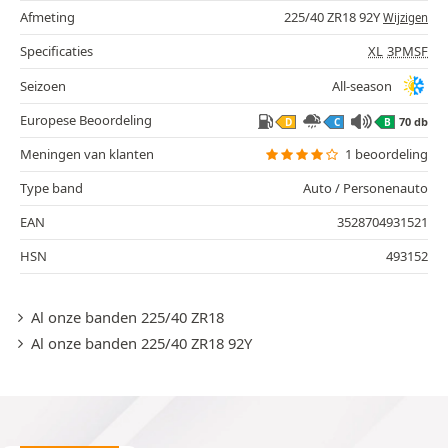
Afmeting
225/40 ZR18 92Y
Wijzigen
Specificaties
XL
3PMSF
Seizoen
All-season
Europese Beoordeling
70 db
D
C
B
Meningen van klanten
1 beoordeling
Type band
Auto / Personenauto
EAN
3528704931521
HSN
493152
Al onze banden 225/40 ZR18
Al onze banden 225/40 ZR18 92Y