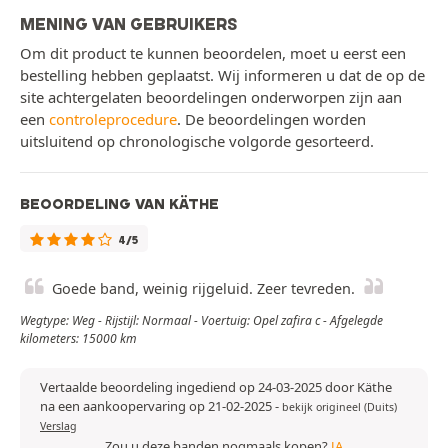
MENING VAN GEBRUIKERS
Om dit product te kunnen beoordelen, moet u eerst een
bestelling hebben geplaatst. Wij informeren u dat de op de
site achtergelaten beoordelingen onderworpen zijn aan
een
controleprocedure
. De beoordelingen worden
uitsluitend op chronologische volgorde gesorteerd.
BEOORDELING VAN KÄTHE
4/5
Goede band, weinig rijgeluid. Zeer tevreden.
Wegtype: Weg - Rijstijl: Normaal - Voertuig: Opel zafira c - Afgelegde
kilometers: 15000 km
Vertaalde beoordeling ingediend op 24-03-2025 door Käthe
na een aankoopervaring op 21-02-2025
-
bekijk origineel (Duits)
Verslag
Zou u deze banden nogmaals kopen?
JA