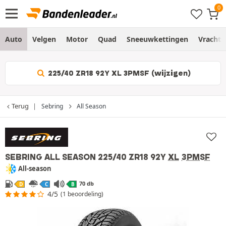
Auto
Velgen
Motor
Quad
Sneeuwkettingen
Vracht
225/40 ZR18 92Y XL 3PMSF (wijzigen)
Terug
Sebring
All Season
SEBRING ALL SEASON
225/40 ZR18 92Y
XL
3PMSF
All-season
70 db
D
C
B
4/5
(1 beoordeling)