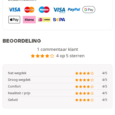
BEOORDELING
1 commentaar klant
4 op 5 sterren
Nat wegdek
4/5
Droog wegdek
4/5
Comfort
4/5
Kwaliteit / prijs
4/5
Geluid
4/5