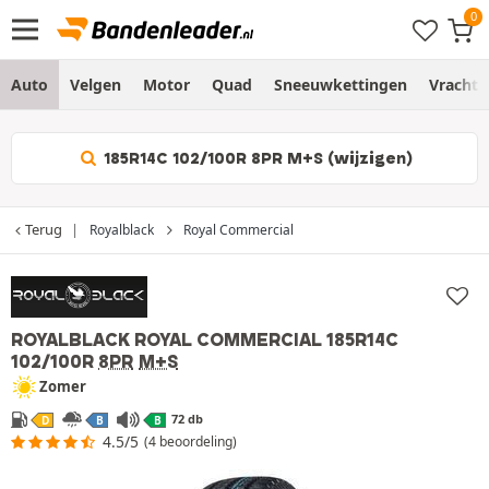
Auto
Velgen
Motor
Quad
Sneeuwkettingen
Vracht
185R14C 102/100R 8PR M+S (wijzigen)
Terug
Royalblack
Royal Commercial
ROYALBLACK ROYAL COMMERCIAL
185R14C
102/100R
8PR
M+S
Zomer
72 db
D
B
B
4.5/5
(4 beoordeling)