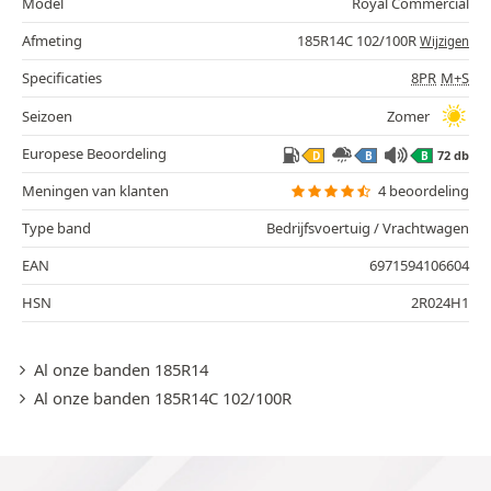
Model
Royal Commercial
Afmeting
185R14C 102/100R
Wijzigen
Specificaties
8PR
M+S
Seizoen
Zomer
Europese Beoordeling
72 db
D
B
B
Meningen van klanten
4 beoordeling
Type band
Bedrijfsvoertuig / Vrachtwagen
EAN
6971594106604
HSN
2R024H1
Al onze banden 185R14
Al onze banden 185R14C 102/100R