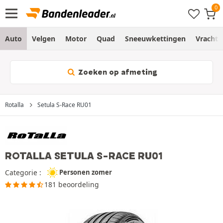
Auto
Velgen
Motor
Quad
Sneeuwkettingen
Vracht
Zoeken op afmeting
Rotalla
Setula S-Race RU01
ROTALLA SETULA S-RACE RU01
Categorie :
Personen zomer
181 beoordeling