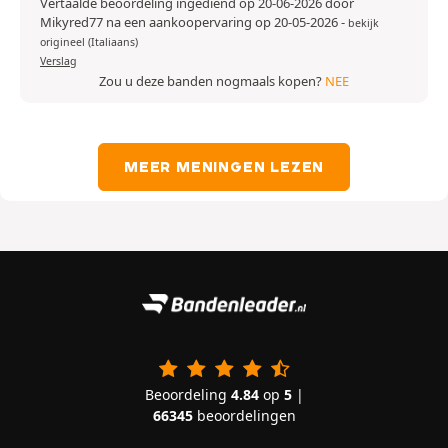
Vertaalde beoordeling ingediend op 20-06-2026 door
Mikyred77 na een aankoopervaring op 20-05-2026
-
bekijk
origineel (Italiaans)
Verslag
Zou u deze banden nogmaals kopen?
NEE
MEER MENINGEN LEZEN
Beoordeling
4.84
op
5
|
66345
beoordelingen