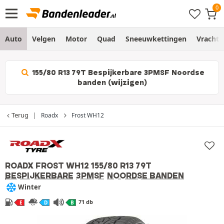
Auto
Velgen
Motor
Quad
Sneeuwkettingen
Vracht
155/80 R13 79T Bespijkerbare 3PMSF Noordse
banden (wijzigen)
Terug
Roadx
Frost WH12
ROADX FROST WH12
155/80 R13 79T
BESPIJKERBARE
3PMSF
NOORDSE BANDEN
Winter
71 db
E
D
B