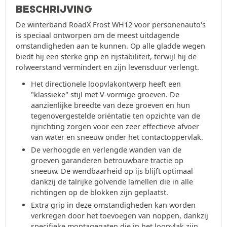
BESCHRIJVING
De winterband RoadX Frost WH12 voor personenauto's
is speciaal ontworpen om de meest uitdagende
omstandigheden aan te kunnen. Op alle gladde wegen
biedt hij een sterke grip en rijstabiliteit, terwijl hij de
rolweerstand vermindert en zijn levensduur verlengt.
Het directionele loopvlakontwerp heeft een
"klassieke" stijl met V-vormige groeven. De
aanzienlijke breedte van deze groeven en hun
tegenovergestelde oriëntatie ten opzichte van de
rijrichting zorgen voor een zeer effectieve afvoer
van water en sneeuw onder het contactoppervlak.
De verhoogde en verlengde wanden van de
groeven garanderen betrouwbare tractie op
sneeuw. De wendbaarheid op ijs blijft optimaal
dankzij de talrijke golvende lamellen die in alle
richtingen op de blokken zijn geplaatst.
Extra grip in deze omstandigheden kan worden
verkregen door het toevoegen van noppen, dankzij
specifieke montagegaten die in het loopvlak zijn