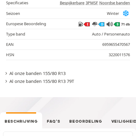
Specificaties
Bespijkerbare
3PMSF
Noordse banden
Seizoen
Winter
Europese Beoordeling
71 db
E
D
B
Type band
Auto / Personenauto
EAN
6959655470567
HSN
3220011576
Al onze banden 155/80 R13
Al onze banden 155/80 R13 79T
BESCHRIJVING
FAQ’S
BEOORDELING
VEILIGHEI