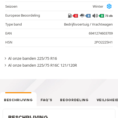
Seizoen
Winter
Europese Beoordeling
73 db
E
B
B
Type band
Bedrijfsvoertuig / Vrachtwagen
EAN
6941274603709
HSN
2PO2225H1
Al onze banden 225/75 R16
Al onze banden 225/75 R16C 121/120R
BESCHRIJVING
FAQ’S
BEOORDELING
VEILIGHEI
BESCHRIJVING