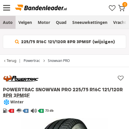
Auto
Velgen
Motor
Quad
Sneeuwkettingen
Vracht
225/75 R16C 121/120R 8PR 3PMSF (wijzigen)
Terug
Powertrac
Snowvan PRO
POWERTRAC SNOWVAN PRO
225/75 R16C 121/120R
8PR
3PMSF
Winter
73 db
E
B
B