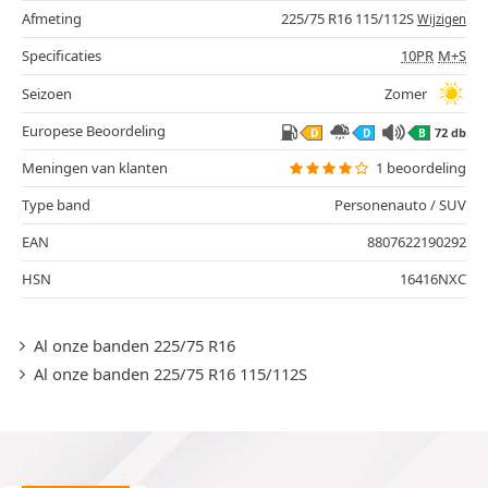
Afmeting
225/75 R16 115/112S
Wijzigen
Specificaties
10PR
M+S
Seizoen
Zomer
Europese Beoordeling
72 db
D
D
B
Meningen van klanten
1 beoordeling
Type band
Personenauto / SUV
EAN
8807622190292
HSN
16416NXC
Al onze banden 225/75 R16
Al onze banden 225/75 R16 115/112S