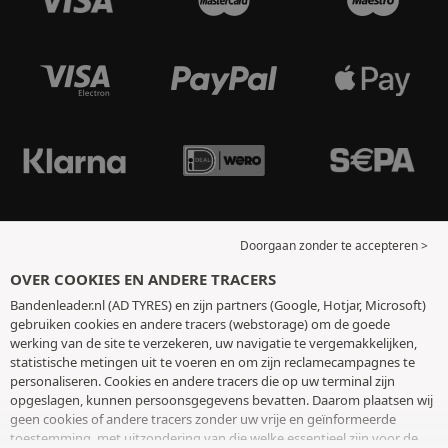
Doorgaan zonder te accepteren >
OVER COOKIES EN ANDERE TRACERS
Bandenleader.nl (AD TYRES) en zijn partners (Google, Hotjar, Microsoft)
gebruiken cookies en andere tracers (webstorage) om de goede
werking van de site te verzekeren, uw navigatie te vergemakkelijken,
statistische metingen uit te voeren en om zijn reclamecampagnes te
personaliseren. Cookies en andere tracers die op uw terminal zijn
opgeslagen, kunnen persoonsgegevens bevatten. Daarom plaatsen wij
geen cookies of andere tracers zonder uw vrije en geïnformeerde
toestemming, met uitzondering van die welke essentieel zijn voor de