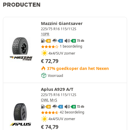
PRODUCTEN
Mazzini Giantsaver
225/75 R16 115/112S
10PR
73 db
D
C
B
1 beoordeling
4x4/SUV zomer
€
72,79
37% goedkoper dan het Nexen
Voorraad
Aplus A929 A/T
225/75 R16 115/112S
OWL
M+S
72 db
D
C
B
42 beoordeling
4x4/SUV zomer
€
74,79