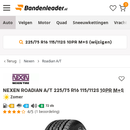
Auto
Velgen
Motor
Quad
Sneeuwkettingen
Vracht
225/75 R16 115/112S 10PR M+S (wijzigen)
Terug
Nexen
Roadian A/T
NEXEN ROADIAN A/T
225/75 R16 115/112S
10PR
M+S
Zomer
72 db
D
D
B
4/5
(1 beoordeling)