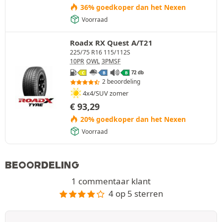
36% goedkoper dan het Nexen
Voorraad
Roadx RX Quest A/T21
225/75 R16 115/112S
10PR
OWL
3PMSF
72 db
C
B
B
2 beoordeling
4x4/SUV zomer
€
93,29
20% goedkoper dan het Nexen
Voorraad
BEOORDELING
1 commentaar klant
4 op 5 sterren