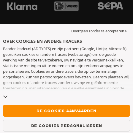
Doorgaan zonder te accepteren >
OVER COOKIES EN ANDERE TRACERS
Bandenleader.nl (AD TYRES) en zijn partners (Google, Hotjar, Microsoft)
gebruiken cookies en andere tracers (webstorage) om de goede
werking van de site te verzekeren, uw navigatie te vergemakkelijken,
statistische metingen uit te voeren en om zijn reclamecampagnes te
personaliseren. Cookies en andere tracers die op uw terminal zijn
opgeslagen, kunnen persoonsgegevens bevatten. Daarom plaatsen wij
geen cookies of andere tracers zonder uw vrije en geïnformeerde
toestemming, met uitzondering van die welke essentieel zijn voor de
werking van de site. We bewaren uw keuze 6 maanden. U kunt uw
toestemming op elk moment intrekken door naar de pagina over
cookies en andere tracers
te gaan. U kunt ervoor kiezen om verder te
surfen zonder het deponeren van cookies of andere tracers te
DE COOKIES AANVAARDEN
aanvaarden. Weigering verhindert de toegang tot diensten niet AD
TYRES. Voor meer informatie,
bezoek de cookies en andere tracers
DE COOKIES PERSONALISEREN
pagina.