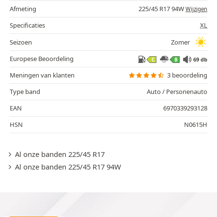
Afmeting
225/45 R17 94W
Wijzigen
Specificaties
XL
Seizoen
Zomer
Europese Beoordeling
69 db
C
B
Meningen van klanten
3 beoordeling
Type band
Auto / Personenauto
EAN
6970339293128
HSN
N0615H
Al onze banden 225/45 R17
Al onze banden 225/45 R17 94W