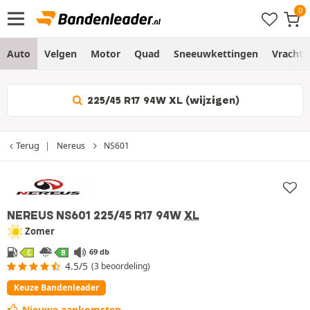
Auto
Velgen
Motor
Quad
Sneeuwkettingen
Vracht
225/45 R17 94W XL (wijzigen)
Terug
Nereus
NS601
‘Bandenleader Keuze’
NEREUS NS601
225/45 R17 94W
XL
Zomer
69 db
C
B
4.5/5
(3 beoordeling)
Keuze Bandenleader
Nieuwe aankomsten