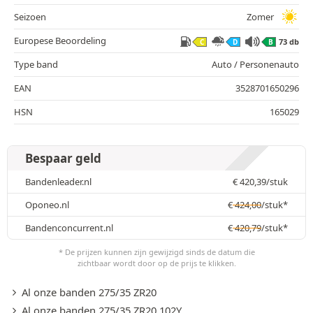
Seizoen
Zomer
Europese Beoordeling
73 db
C
D
B
Type band
Auto / Personenauto
EAN
3528701650296
HSN
165029
Bespaar geld
Bandenleader.nl
€
420,39
/stuk
Oponeo.nl
€
424,00
/stuk*
Bandenconcurrent.nl
€
420,79
/stuk*
* De prijzen kunnen zijn gewijzigd sinds de datum die
zichtbaar wordt door op de prijs te klikken.
Al onze banden 275/35 ZR20
Al onze banden 275/35 ZR20 102Y