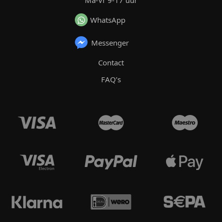
Ma-Vr 9-17 uur
WhatsApp
Messenger
Contact
FAQ’s