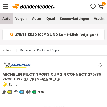
Auto
Velgen
Motor
Quad
Sneeuwkettingen
Vracht
275/35 ZR20 102Y XL N0 Semi-Slick (wijzigen)
Terug
Michelin
Pilot Sport Cup 2...
MICHELIN PILOT SPORT CUP 2 R CONNECT
275/35
ZR20 102Y
XL
N0
SEMI-SLICK
Zomer
73 db
C
D
B