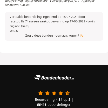
Wegtype: Weg - Rijstijl: Goedkoop - Voertuig: fourgon ford - Afgelegde
kilometers: 600 km
Vertaalde beoordeling ingediend op 18-07-2021 door
ratatouille 74 na een aankoopervaring op 17-06-2021
-
bekijk
origineel (Frans)
Verslag
Zou u deze banden nogmaals kopen?
JA
Beoordeling
4.84
op
5
|
66416
beoordelingen