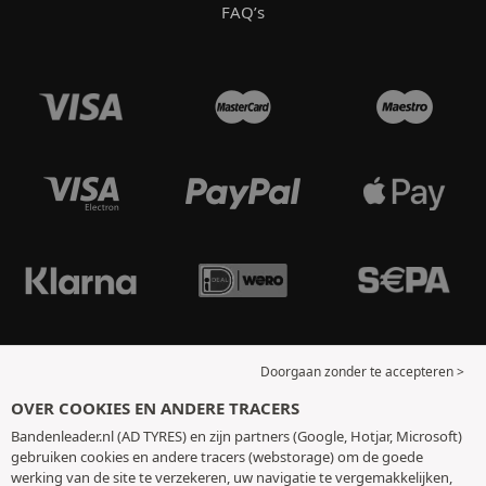
FAQ’s
Doorgaan zonder te accepteren >
OVER COOKIES EN ANDERE TRACERS
Bandenleader.nl (AD TYRES) en zijn partners (Google, Hotjar, Microsoft)
gebruiken cookies en andere tracers (webstorage) om de goede
werking van de site te verzekeren, uw navigatie te vergemakkelijken,