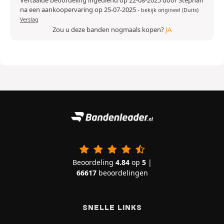
Vertaalde beoordeling ingediend op 22-08-2025 door Stephan
na een aankoopervaring op 25-07-2025
-
bekijk origineel (Duits)
Verslag
Zou u deze banden nogmaals kopen?
JA
Beoordeling
4.84
op
5
|
66617
beoordelingen
SNELLE LINKS