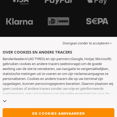
Doorgaan zonder te accepteren >
OVER COOKIES EN ANDERE TRACERS
Bandenleader.nl (AD TYRES) en zijn partners (Google, Hotjar, Microsoft)
gebruiken cookies en andere tracers (webstorage) om de goede
werking van de site te verzekeren, uw navigatie te vergemakkelijken,
statistische metingen uit te voeren en om zijn reclamecampagnes te
personaliseren. Cookies en andere tracers die op uw terminal zijn
opgeslagen, kunnen persoonsgegevens bevatten. Daarom plaatsen wij
geen cookies of andere tracers zonder uw vrije en geïnformeerde
toestemming, met uitzondering van die welke essentieel zijn voor de
werking van de site. We bewaren uw keuze 6 maanden. U kunt uw
toestemming op elk moment intrekken door naar de pagina over
cookies en andere tracers
te gaan. U kunt ervoor kiezen om verder te
surfen zonder het deponeren van cookies of andere tracers te
DE COOKIES AANVAARDEN