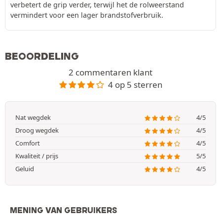
verbetert de grip verder, terwijl het de rolweerstand
vermindert voor een lager brandstofverbruik.
BEOORDELING
2 commentaren klant
4 op 5 sterren
Nat wegdek
4/5
Droog wegdek
4/5
Comfort
4/5
Kwaliteit / prijs
5/5
Geluid
4/5
MENING VAN GEBRUIKERS