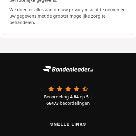
persoonlijke gegevens.
We doen er alles aan om uw privacy in acht te nemen en
uw gegevens met de grootst mogelijke zorg te
behandelen.
Beoordeling
4.84
op
5
|
66473
beoordelingen
SNELLE LINKS