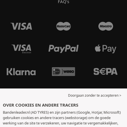
FAQ’s
Doorgaan zonder te accepteren >
OVER COOKIES EN ANDERE TRACERS
Bandenleader.nl (AD TYRES) en zijn partners (Google, Hotjar, Microsoft)
gebruiken cookies en andere tracers (webstorage) om de goede
werking van de site te verzekeren, uw navigatie te vergemakkelijken,