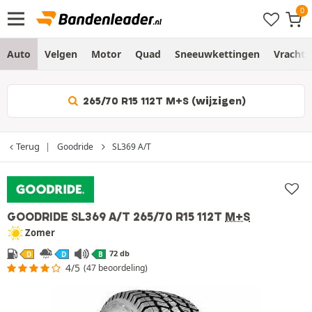
Auto
Velgen
Motor
Quad
Sneeuwkettingen
Vracht
265/70 R15 112T M+S (wijzigen)
Terug
Goodride
SL369 A/T
GOODRIDE SL369 A/T
265/70 R15 112T
M+S
Zomer
72 db
D
D
B
4/5
(47 beoordeling)