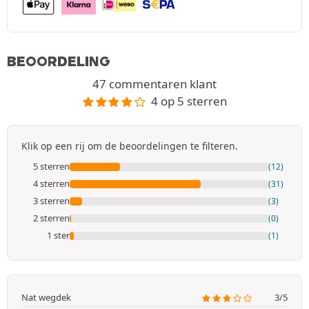
BEOORDELING
47 commentaren klant
4 op 5 sterren
Klik op een rij om de beoordelingen te filteren.
5 sterren
(12)
4 sterren
(31)
3 sterren
(3)
2 sterren
(0)
1 ster
(1)
Nat wegdek
3/5