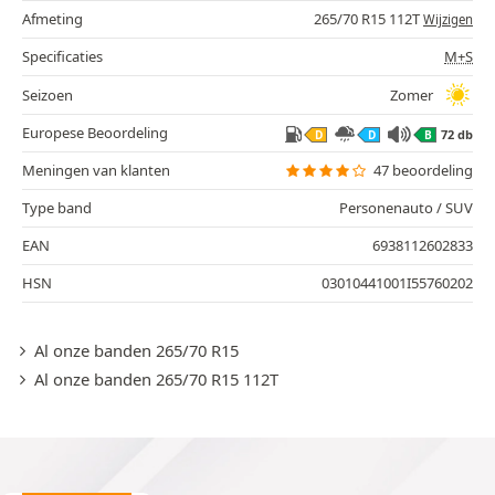
Afmeting
265/70 R15 112T
Wijzigen
Specificaties
M+S
Seizoen
Zomer
Europese Beoordeling
72 db
D
D
B
Meningen van klanten
47 beoordeling
Type band
Personenauto / SUV
EAN
6938112602833
HSN
03010441001I55760202
Al onze banden 265/70 R15
Al onze banden 265/70 R15 112T