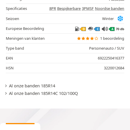
Specificaties
8PR
Bespijkerbare
3PMSF
Noordse banden
Seizoen
Winter
Europese Beoordeling
70 db
D
C
A
Meningen van klanten
1 beoordeling
Type band
Personenauto / SUV
EAN
6922250416377
HSN
3220012684
Al onze banden 185R14
Al onze banden 185R14C 102/100Q