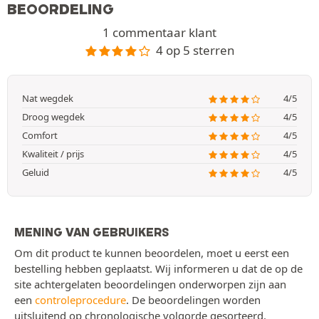
BEOORDELING
1 commentaar klant
4 op 5 sterren
Nat wegdek
4/5
Droog wegdek
4/5
Comfort
4/5
Kwaliteit / prijs
4/5
Geluid
4/5
MENING VAN GEBRUIKERS
Om dit product te kunnen beoordelen, moet u eerst een
bestelling hebben geplaatst. Wij informeren u dat de op de
site achtergelaten beoordelingen onderworpen zijn aan
een
controleprocedure
. De beoordelingen worden
uitsluitend op chronologische volgorde gesorteerd.