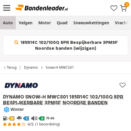
Auto
Velgen
Motor
Quad
Sneeuwkettingen
Vracht
185R14C 102/100Q 8PR Bespijkerbare 3PMSF
Noordse banden (wijzigen)
Terug
Dynamo
Snow-H MWCS01
DYNAMO SNOW-H MWCS01
185R14C 102/100Q
8PR
BESPIJKERBARE
3PMSF
NOORDSE BANDEN
Winter
70 db
D
C
A
4/5
(1 beoordeling)