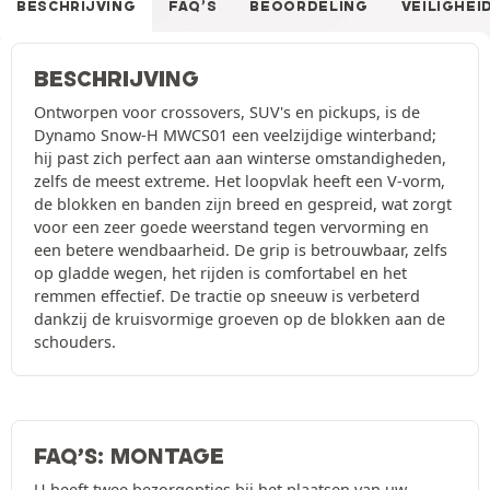
BESCHRIJVING
FAQ’S
BEOORDELING
VEILIGHEI
BESCHRIJVING
Ontworpen voor crossovers, SUV's en pickups, is de
Dynamo Snow-H MWCS01 een veelzijdige winterband;
hij past zich perfect aan aan winterse omstandigheden,
zelfs de meest extreme. Het loopvlak heeft een V-vorm,
de blokken en banden zijn breed en gespreid, wat zorgt
voor een zeer goede weerstand tegen vervorming en
een betere wendbaarheid. De grip is betrouwbaar, zelfs
op gladde wegen, het rijden is comfortabel en het
remmen effectief. De tractie op sneeuw is verbeterd
dankzij de kruisvormige groeven op de blokken aan de
schouders.
FAQ’S: MONTAGE
U heeft twee bezorgopties bij het plaatsen van uw