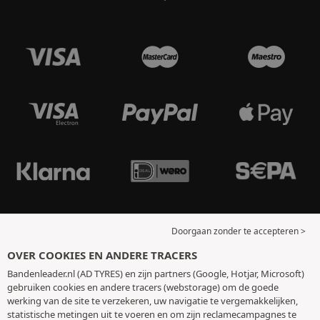
Doorgaan zonder te accepteren >
OVER COOKIES EN ANDERE TRACERS
Bandenleader.nl (AD TYRES) en zijn partners (Google, Hotjar, Microsoft)
gebruiken cookies en andere tracers (webstorage) om de goede
werking van de site te verzekeren, uw navigatie te vergemakkelijken,
statistische metingen uit te voeren en om zijn reclamecampagnes te