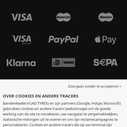
Doorgaan zonder te accepteren >
OVER COOKIES EN ANDERE TRACERS
Bandenleader.nl (AD TYRES) en zijn partners (Google, Hotjar, Microsoft)
gebruiken cookies en andere tracers (webstorage) om de goede
werking van de site te verzekeren, uw navigatie te vergemakkelijken,
statistische metingen uit te voeren en om zijn reclamecampagnes te
personaliseren. Cookies en andere tracers die op uw terminal zijn