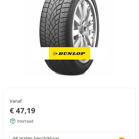
Vanaf
€
47,19
Voorraad
68 maten beschikbaar