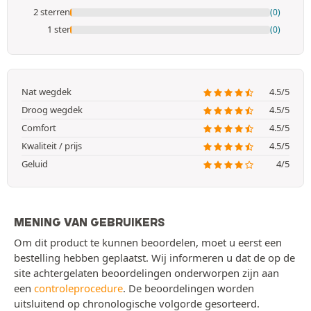
2 sterren
(0)
1 ster
(0)
Nat wegdek
4.5/5
Droog wegdek
4.5/5
Comfort
4.5/5
Kwaliteit / prijs
4.5/5
Geluid
4/5
MENING VAN GEBRUIKERS
Om dit product te kunnen beoordelen, moet u eerst een
bestelling hebben geplaatst. Wij informeren u dat de op de
site achtergelaten beoordelingen onderworpen zijn aan
een
controleprocedure
. De beoordelingen worden
uitsluitend op chronologische volgorde gesorteerd.