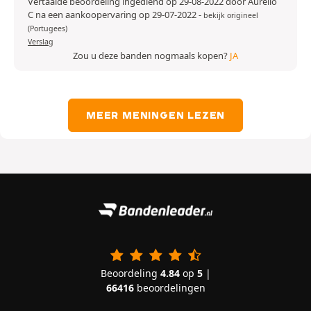
Vertaalde beoordeling ingediend op 29-08-2022 door Aurelio
C na een aankoopervaring op 29-07-2022
-
bekijk origineel
(Portugees)
Verslag
Zou u deze banden nogmaals kopen?
JA
MEER MENINGEN LEZEN
Beoordeling
4.84
op
5
|
66416
beoordelingen