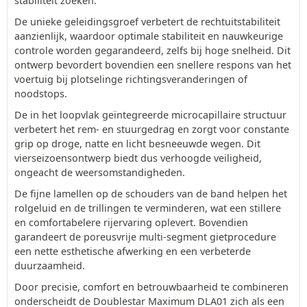
stabiliteit zoeken.
De unieke geleidingsgroef verbetert de rechtuitstabiliteit
aanzienlijk, waardoor optimale stabiliteit en nauwkeurige
controle worden gegarandeerd, zelfs bij hoge snelheid. Dit
ontwerp bevordert bovendien een snellere respons van het
voertuig bij plotselinge richtingsveranderingen of
noodstops.
De in het loopvlak geïntegreerde microcapillaire structuur
verbetert het rem- en stuurgedrag en zorgt voor constante
grip op droge, natte en licht besneeuwde wegen. Dit
vierseizoensontwerp biedt dus verhoogde veiligheid,
ongeacht de weersomstandigheden.
De fijne lamellen op de schouders van de band helpen het
rolgeluid en de trillingen te verminderen, wat een stillere
en comfortabelere rijervaring oplevert. Bovendien
garandeert de poreusvrije multi-segment gietprocedure
een nette esthetische afwerking en een verbeterde
duurzaamheid.
Door precisie, comfort en betrouwbaarheid te combineren
onderscheidt de Doublestar Maximum DLA01 zich als een