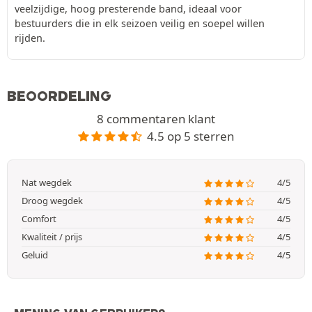
veelzijdige, hoog presterende band, ideaal voor
bestuurders die in elk seizoen veilig en soepel willen
rijden.
BEOORDELING
8 commentaren klant
4.5 op 5 sterren
Nat wegdek
4/5
Droog wegdek
4/5
Comfort
4/5
Kwaliteit / prijs
4/5
Geluid
4/5