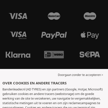
Doorgaan zonder te accepteren >
OVER COOKIES EN ANDERE TRACERS
Bandenleader.nl (AD TYRES) en zijn partners (Google, Hotjar, Microsoft)
gebruiken cookies en andere tracers (webstorage) om de goede
werking van de site te verzekeren, uw navigatie te vergemakkelijken,
statistische metingen uit te voeren en om zijn reclamecampagnes te
personaliseren. Cookies en andere tracers die op uw terminal zijn