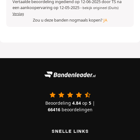
Vertaalde beoordeling ingediend op 12-06-2025 door TS na
een aankoopervaring op 12-05-2025
-
bekijk origineel (Duits)
Verslag
Zou u deze banden nogmaals kopen?
JA
Beoordeling
4.84
op
5
|
66416
beoordelingen
SNELLE LINKS