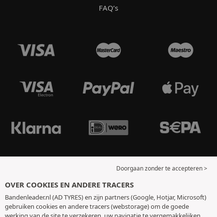
FAQ’s
Doorgaan zonder te accepteren >
OVER COOKIES EN ANDERE TRACERS
Bandenleader.nl (AD TYRES) en zijn partners (Google, Hotjar, Microsoft)
gebruiken cookies en andere tracers (webstorage) om de goede
werking van de site te verzekeren, uw navigatie te vergemakkelijken,