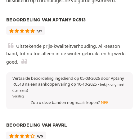
uitsluitend op chronologische volgorde gesorteerd.
BEOORDELING VAN APTANY RC513
5/5
Uitstekende prijs-kwaliteitverhouding. All-season
band, tot nu toe alleen in de winter gebruikt en hij werkt
goed.
Vertaalde beoordeling ingediend op 05-03-2026 door Aptany
RC513 na een aankoopervaring op 10-10-2025
-
bekijk origineel
(Italiaans)
Verslag
Zou u deze banden nogmaals kopen?
NEE
BEOORDELING VAN PAVRL
4/5