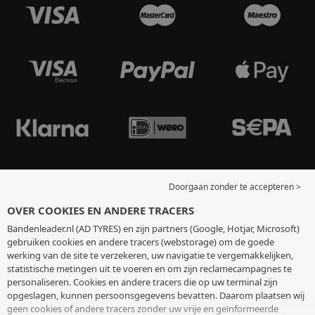
Doorgaan zonder te accepteren >
OVER COOKIES EN ANDERE TRACERS
Bandenleader.nl (AD TYRES) en zijn partners (Google, Hotjar, Microsoft)
gebruiken cookies en andere tracers (webstorage) om de goede
werking van de site te verzekeren, uw navigatie te vergemakkelijken,
statistische metingen uit te voeren en om zijn reclamecampagnes te
personaliseren. Cookies en andere tracers die op uw terminal zijn
opgeslagen, kunnen persoonsgegevens bevatten. Daarom plaatsen wij
geen cookies of andere tracers zonder uw vrije en geïnformeerde