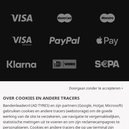
Doorgaan zonder te accepteren >
OVER COOKIES EN ANDERE TRACERS
Bandenleader.nl (AD TYRES) en zijn partners (Google, Hotjar, Microsoft)
gebruiken cookies en andere tracers (webstorage) om de goede
werking van de site te verzekeren, uw navigatie te vergemakkelijken,
statistische metingen uit te voeren en om zijn reclamecampagnes te
personaliseren. Cookies en andere tracers die op uw terminal zijn