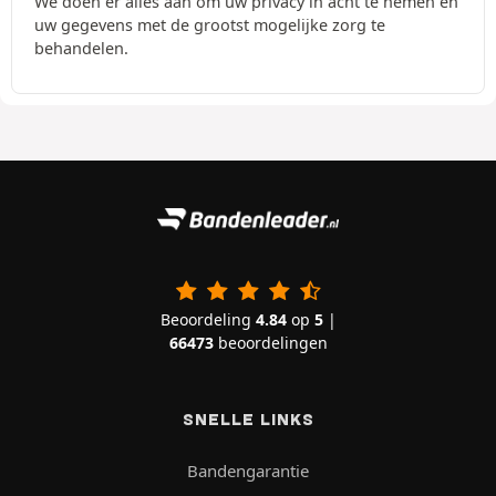
We doen er alles aan om uw privacy in acht te nemen en
uw gegevens met de grootst mogelijke zorg te
behandelen.
Beoordeling
4.84
op
5
|
66473
beoordelingen
SNELLE LINKS
Bandengarantie